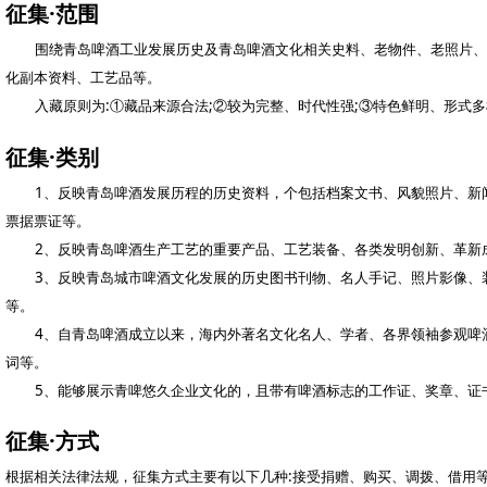
征集·范围
围绕青岛啤酒工业发展历史及青岛啤酒文化相关史料、老物件、老照片
化副本资料、工艺品等。
入藏原则为:①藏品来源合法;②较为完整、时代性强;③特色鲜明、形式
征集·类别
1、反映青岛啤酒发展历程的历史资料，个包括档案文书、风貌照片、新
票据票证等。
2、反映青岛啤酒生产工艺的重要产品、工艺装备、各类发明创新、革新
3、反映青岛城市啤酒文化发展的历史图书刊物、名人手记、照片影像、
等。
4、自青岛啤酒成立以来，海内外著名文化名人、学者、各界领袖参观啤
词等。
5、能够展示青啤悠久企业文化的，且带有啤酒标志的工作证、奖章、证
征集·方式
根据相关法律法规，征集方式主要有以下几种:接受捐赠、购买、调拨、借用