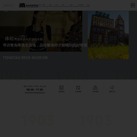
首页
概况
文博
学术
文创
社教
沉浸体验
生态
点击量: 1593370
Home
Overview
Culture Museum
Academic
Cultural Creation
Social Education
Immerse Experiences
Ecology
寻访青岛啤酒发源地，品味酿酒师才能喝到的好啤酒
TSINGTAO BEER MUSEUM
每周一至周日（16:30）停止入场
08:30 - 17:30
参观须知
交通线路
导览地图
新闻公告
详细开放时间请查看参观须知